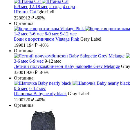
6-9 мес
12-18 мес
2 года
4 года
Штаны Cat
Iglo+Indi
2280
912 ₽
-60%
Органика
1-2 мес
3-6 мес
6-9 мес
9-12 мес
Боди с воротничком Vintage Pink
Gray Label
1990
1 194 ₽
-40%
Органика
3-6 мес
6-9 мес
9-12 мес
Летний полукомбинезон Baby Salopette Grey Melange
Gray
3200
1 920 ₽
-40%
Органика
0-6 мес
6-12 мес
Шапочка Baby nearly black
Gray Label
1200
720 ₽
-40%
Органика