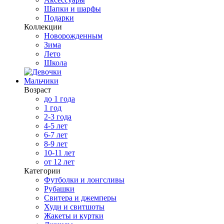
Шапки и шарфы
Подарки
Коллекции
Новорожденным
Зима
Лето
Школа
Мальчики
Возраст
до 1 года
1 год
2-3 года
4-5 лет
6-7 лет
8-9 лет
10-11 лет
от 12 лет
Категории
Футболки и лонгсливы
Рубашки
Свитера и джемперы
Худи и свитшоты
Жакеты и куртки