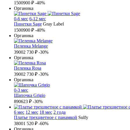
1500
900 ₽
-40%
Органика
0-6 мес
6-12 мес
Пинетки Sage
Gray Label
1500
900 ₽
-40%
Органика
Пеленка Melange
3900
2 730 ₽
-30%
Органика
Пеленка Rosa
3900
2 730 ₽
-30%
Органика
0-3 мес
Шапочка Grigio
890
623 ₽
-30%
6 мес
12 мес
18 мес
2 года
Платье трехцветное с панамкой
Sulfy
3800
1 520 ₽
-60%
Органика