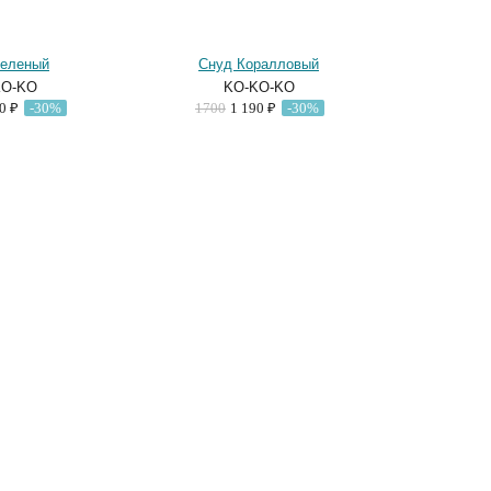
Зеленый
Снуд Коралловый
KO-KO
KO-KO-KO
90 ₽
-30%
1700
1 190 ₽
-30%