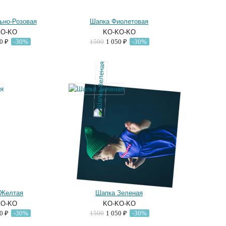
ьно-Розовая
Шапка Фиолетовая
KO-KO
KO-KO-KO
50 ₽
-30%
1500
1 050 ₽
-30%
 Желтая
Шапка Зеленая
KO-KO
KO-KO-KO
50 ₽
-30%
1500
1 050 ₽
-30%