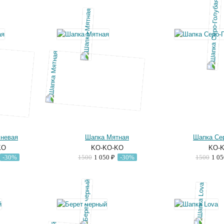
чневая
Шапка Мятная
Шапка Се
KO
KO-KO-KO
KO-
-30%
1500
1 050 ₽
-30%
1500
1 0