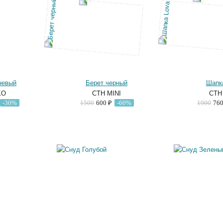
невый
Берет черный
Шапк
KO
CTH MINI
CTH
-30%
1500
600 ₽
-60%
1900
76