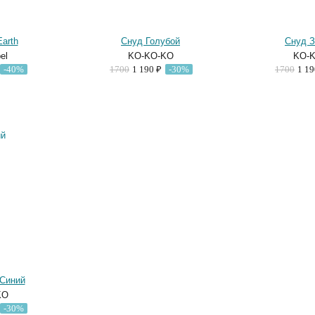
arth
Снуд Голубой
Снуд 
el
KO-KO-KO
KO-
-40%
1700
1 190 ₽
-30%
1700
1 1
-Синий
KO
-30%