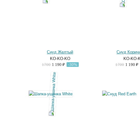
Снуд Желтый
Снуд Корич
KO-KO-KO
KO-KO-
1700
1 190 ₽
-30%
1700
1 190 ₽