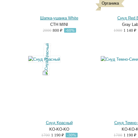
Органика
Шапка-ушанка White
Снуд Red E
CTH MINI
Gray Lab
2000
800 ₽
-60%
1900
1 140 ₽
Снуд Красный
Снуд Темно
KO-KO-KO
KO-KO-
1700
1 190 ₽
-30%
1700
1 190 ₽