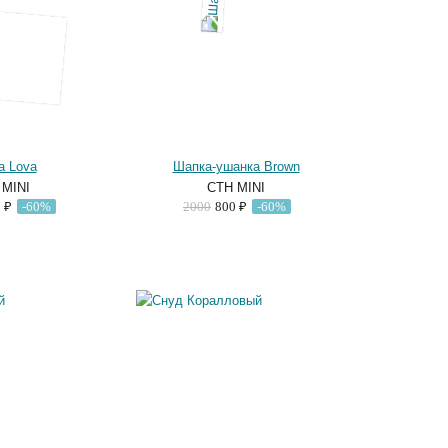
а Lova
Шапка-ушанка Brown
 MINI
CTH MINI
0 ₽
-60%
2000
800 ₽
-60%