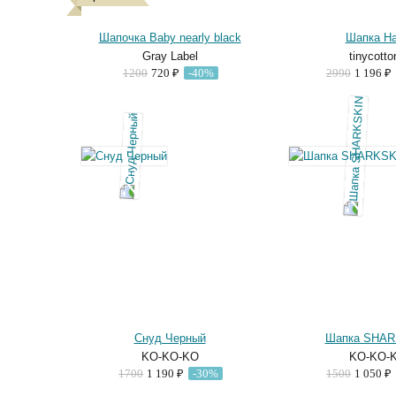
Шапочка Baby nearly black
Шапка Ha
Gray Label
tinycotto
1200
720 ₽
-40%
2990
1 196 ₽
Снуд Черный
Шапка SHAR
KO-KO-KO
KO-KO-
1700
1 190 ₽
-30%
1500
1 050 ₽