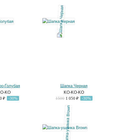
ро-Голубая
Шапка Черная
KO-KO
KO-KO-KO
50 ₽
-30%
1500
1 050 ₽
-30%