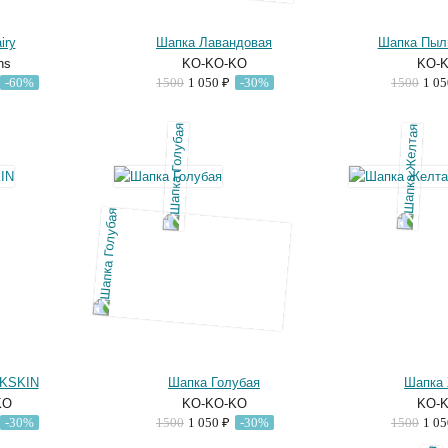
iry
Шапка Лавандовая
Шапка Пыл
ns
KO-KO-KO
KO-
-60%
1500
1 050 ₽
-30%
1500
1 0
KSKIN
Шапка Голубая
Шапка
KO
KO-KO-KO
KO-
-30%
1500
1 050 ₽
-30%
1500
1 0