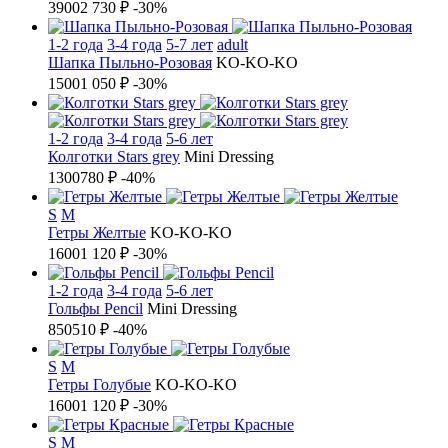
3900
2 730 ₽
-30%
1-2 года
3-4 года
5-7 лет
adult
Шапка Пыльно-Розовая
KO-KO-KO
1500
1 050 ₽
-30%
1-2 года
3-4 года
5-6 лет
Колготки Stars grey
Mini Dressing
1300
780 ₽
-40%
S
M
Гетры Желтые
KO-KO-KO
1600
1 120 ₽
-30%
1-2 года
3-4 года
5-6 лет
Гольфы Pencil
Mini Dressing
850
510 ₽
-40%
S
M
Гетры Голубые
KO-KO-KO
1600
1 120 ₽
-30%
S
M