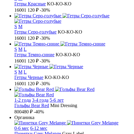
Гетры Красные
KO-KO-KO
1600
1 120 ₽
-30%
S
M
Гетры Серо-голубые
KO-KO-KO
1600
1 120 ₽
-30%
S
M
L
Гетры Темно-синие
KO-KO-KO
1600
1 120 ₽
-30%
S
M
L
Гетры Черные
KO-KO-KO
1600
1 120 ₽
-30%
1-2 года
3-4 года
5-6 лет
Гольфы Bear Red
Mini Dressing
800
480 ₽
-40%
Органика
0-6 мес
6-12 мес
Пинетки Grey Melange
Gray Label