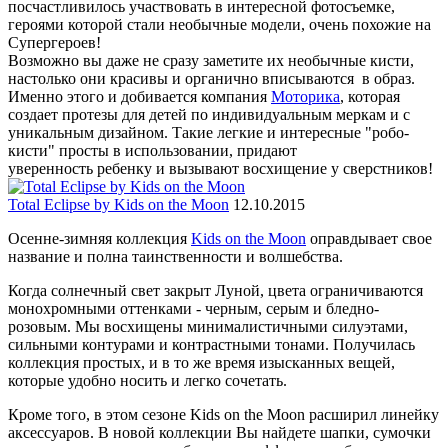
посчастливилось участвовать в интересной фотосъемке,
героями которой стали необычные модели, очень похожие на
Супергероев!
Возможно вы даже не сразу заметите их необычные кисти,
настолько они красивы и органично вписываются в образ.
Именно этого и добивается компания
Моторика
, которая
создает протезы для детей по индивидуальным меркам и с
уникальным дизайном. Такие легкие и интересные "робо-
кисти" просты в использовании, придают
уверенность ребенку и вызывают восхищение у сверстников!
Total Eclipse by Kids on the Moon
12.10.2015
Осенне-зимняя коллекция
Kids on the Moon
оправдывает свое
название и полна таинственности и волшебства.
Когда солнечный свет закрыт Луной, цвета ограничиваются
монохромными оттенками - черным, серым и бледно-
розовым. Мы восхищены минималистичными силуэтами,
сильными контурами и контрастными тонами. Получилась
коллекция простых, и в то же время изысканных вещей,
которые удобно носить и легко сочетать.
Кроме того, в этом сезоне Kids on the Moon расширил линейку
аксессуаров. В новой коллекции Вы найдете шапки, сумочки