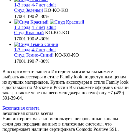
1-3 года
4-7 лет
adult
Снуд Зеленый
KO-KO-KO
1700
1 190 ₽
-30%
1-3 года
4-7 лет
adult
Снуд Красный
KO-KO-KO
1700
1 190 ₽
-30%
1-3 года
4-7 лет
adult
Снуд Темно-Синий
KO-KO-KO
1700
1 190 ₽
-30%
В ассортименте нашего Интернет магазина вы можете
выбрать аксессуары в стиле Family look по доступным ценам
из лучших материалов. Купить аксессуары в стиле Family look
с доставкой по Москве и России Вы сможете оформив онлайн
заказ, а также через нашего менеджера по телефону +7 (499)
391-39-04.
Б
езопасная оплата
Безопасная оплата
всегда
Наш интернет магазин использует шифрованные каналы
связи для передачи данных в платежные системы, что
подтверждает наличие сертификата Comodo Positive SSL.