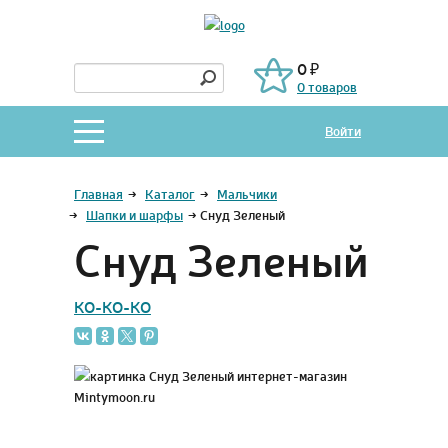
0 ₽
0 товаров
Войти
Главная
→
Каталог
→
Мальчики
→
Шапки и шарфы
→
Снуд Зеленый
Снуд Зеленый
KO-KO-KO