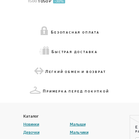
1500
1 050 ₽
-30%
Б
ЕЗОПАСНАЯ ОПЛАТА
Б
ЫСТРАЯ ДОСТАВКА
Л
ЕГКИЙ ОБМЕН И ВОЗВРАТ
П
РИМЕРКА ПЕРЕД ПОКУПКОЙ
Каталог
Новинки
Малыши
Е
Девочки
Мальчики
Р