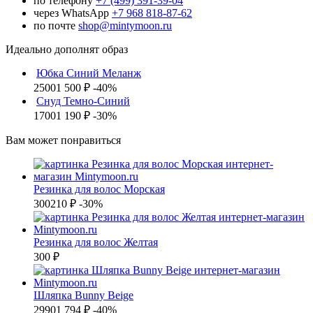
по телефону
+7 (499) 391-39-04
через WhatsApp
+7 968 818-87-62
по почте
shop@mintymoon.ru
Идеально дополнят образ
Юбка Синий Меланж
2500
1 500 ₽
-40%
Снуд Темно-Синий
1700
1 190 ₽
-30%
Вам может понравиться
Резинка для волос Морская
300
210 ₽
-30%
Резинка для волос Желтая
300 ₽
Шляпка Bunny Beige
2990
1 794 ₽
-40%