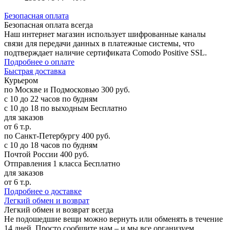
Б
езопасная оплата
Безопасная оплата
всегда
Наш интернет магазин использует шифрованные каналы
связи для передачи данных в платежные системы, что
подтверждает наличие сертификата Comodo Positive SSL.
Подробнее о оплате
Б
ыстрая доставка
Курьером
по Москве и Подмосковью
300 руб.
с 10 до 22 часов по будням
с 10 до 18 по выходным
Бесплатно
для заказов
от 6 т.р.
по Санкт-Петербургу
400 руб.
с 10 до 18 часов по будням
Почтой России
400 руб.
Отправления 1 класса
Бесплатно
для заказов
от 6 т.р.
Подробнее о доставке
Л
егкий обмен и возврат
Легкий обмен и возврат
всегда
Не подошедшие вещи можно вернуть или обменять в течение
14 дней. Просто сообщите нам – и мы все организуем.