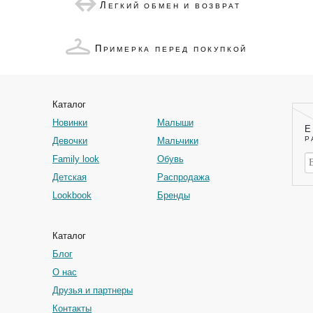
Л
ЕГКИЙ ОБМЕН И ВОЗВРАТ
П
РИМЕРКА ПЕРЕД ПОКУПКОЙ
Каталог
Новинки
Малыши
Е
Р
Девочки
Мальчики
Family look
Обувь
Детская
Распродажа
Lookbook
Бренды
Каталог
Блог
О нас
Друзья и партнеры
Контакты