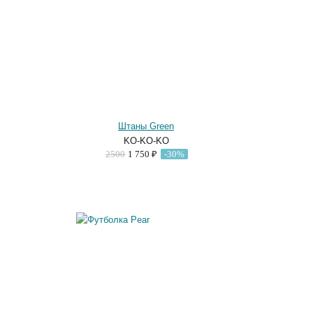
Штаны Green
KO-KO-KO
2500
1 750 ₽
-30%