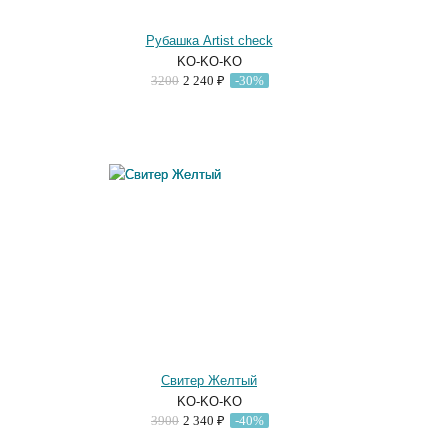
Рубашка Artist check
KO-KO-KO
3200
2 240 ₽
-30%
Свитер Желтый
KO-KO-KO
3900
2 340 ₽
-40%