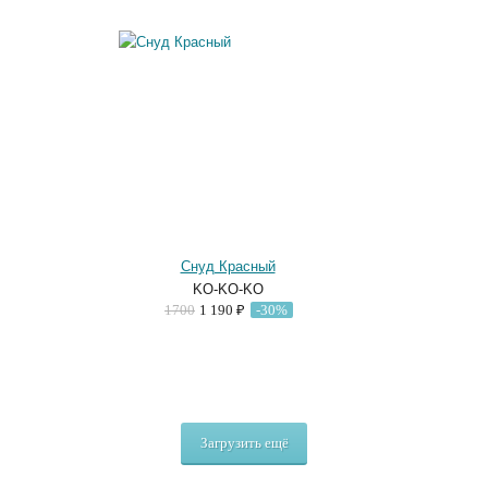
Снуд Красный
KO-KO-KO
1700
1 190 ₽
-30%
Загрузить ещё