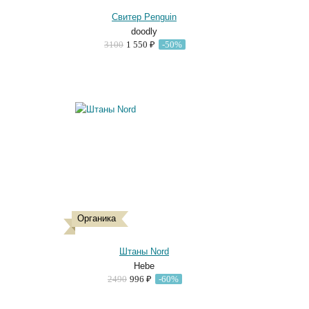
Свитер Penguin
doodly
3100
1 550 ₽
-50%
Органика
Штаны Nord
Hebe
2490
996 ₽
-60%