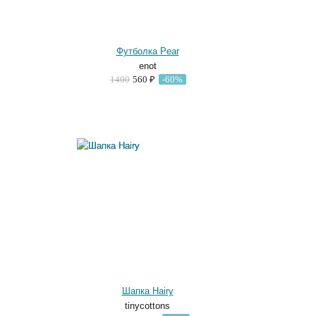
Футболка Pear
enot
1400
560 ₽
-60%
Шапка Hairy
tinycottons