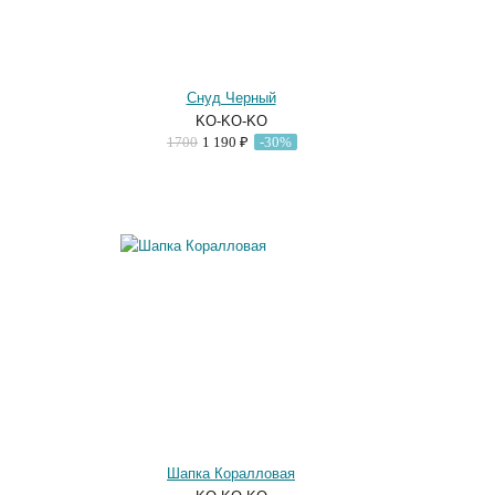
Снуд Черный
KO-KO-KO
1700
1 190 ₽
-30%
Шапка Коралловая