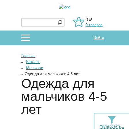
0 ₽
0 товаров
Войти
Главная
→
Каталог
→
Мальчики
→
Одежда для мальчиков 4-5 лет
Одежда для
мальчиков 4-5
лет
Фильтровать…