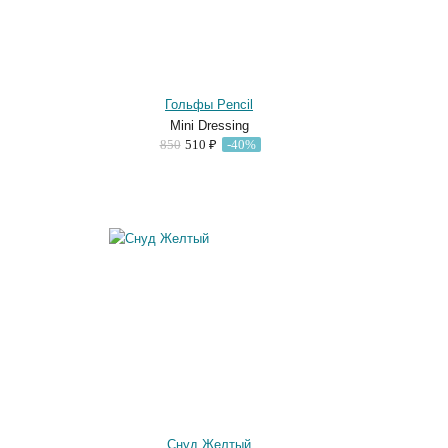
Гольфы Pencil
Mini Dressing
850
510 ₽
-40%
Снуд Желтый