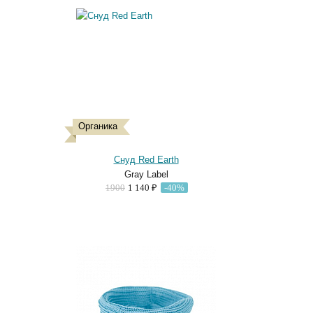
Органика
Снуд Red Earth
Gray Label
1900
1 140 ₽
-40%