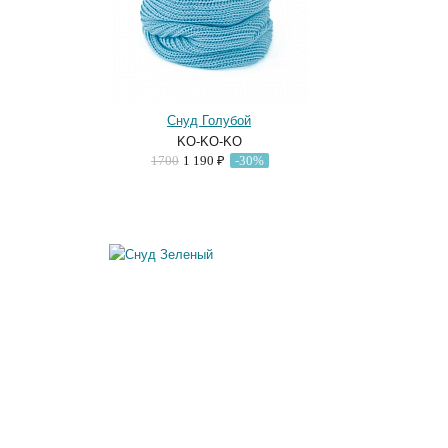
Снуд Голубой
KO-KO-KO
1700
1 190 ₽
-30%