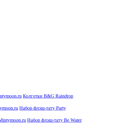
Колготки B&G Raindrop
Набор флэш-тату Party
Набор флэш-тату Be Water