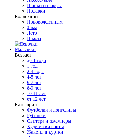
Шапки и шарфы
Подарки
Коллекции
Новорожденным
Зима
Лето
Школа
Мальчики
Возраст
до 1 года
1 год
2-3 года
4-5 лет
6-7 лет
8-9 лет
10-11 лет
от 12 лет
Категории
Футболки и лонгсливы
Рубашки
Свитера и джемперы
Худи и свитшоты
Жакеты и куртки