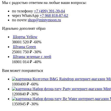
Мы с радостью ответим на любые ваши вопросы:
по телефону
+7 (499) 391-39-04
через WhatsApp
+7 968 818-87-62
по почте
shop@mintymoon.ru
Идеально дополнят образ
Шорты Yellow
3800
1 520 ₽
-60%
Штаны Green
2500
1 750 ₽
-30%
Штаны зеленые с леей
1690
1 014 ₽
-40%
Вам может понравиться
1000
400 ₽
-60%
1200
840 ₽
-30%
1350
945 ₽
-30%