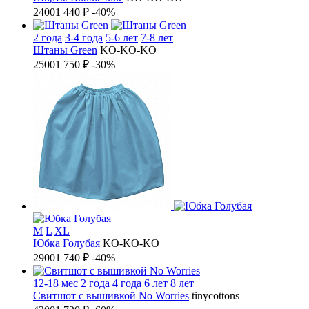
2400
1 440 ₽
-40%
2 года
3-4 года
5-6 лет
7-8 лет
Штаны Green
KO-KO-KO
2500
1 750 ₽
-30%
M
L
XL
Юбка Голубая
KO-KO-KO
2900
1 740 ₽
-40%
12-18 мес
2 года
4 года
6 лет
8 лет
Свитшот c вышивкой No Worries
tinycottons