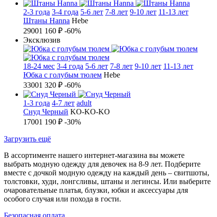
2-3 года
3-4 года
5-6 лет
7-8 лет
9-10 лет
11-13 лет
Штаны Hanna
Hebe
2900
1 160 ₽
-60%
Эксклюзив
18-24 мес
3-4 года
5-6 лет
7-8 лет
9-10 лет
11-13 лет
Юбка с голубым тюлем
Hebe
3300
1 320 ₽
-60%
1-3 года
4-7 лет
adult
Снуд Черный
KO-KO-KO
1700
1 190 ₽
-30%
Загрузить ещё
В ассортименте нашего интернет-магазина вы можете
выбрать модную одежду для девочек на 8-9 лет. Подберите
вместе с дочкой модную одежду на каждый день – свитшоты,
толстовки, худи, лонгсливы, штаны и легинсы. Или выберите
очаровательные платья, блузки, юбки и аксессуары для
особого случая или похода в гости.
Б
езопасная оплата