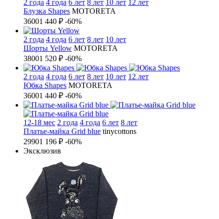
2 года
4 года
6 лет
8 лет
10 лет
12 лет
Блузка Shapes
MOTORETA
3600
1 440 ₽
-60%
2 года
4 года
6 лет
8 лет
10 лет
Шорты Yellow
MOTORETA
3800
1 520 ₽
-60%
2 года
4 года
6 лет
8 лет
10 лет
12 лет
Юбка Shapes
MOTORETA
3600
1 440 ₽
-60%
12-18 мес
2 года
4 года
6 лет
8 лет
Платье-майка Grid blue
tinycottons
2990
1 196 ₽
-60%
Эксклюзив