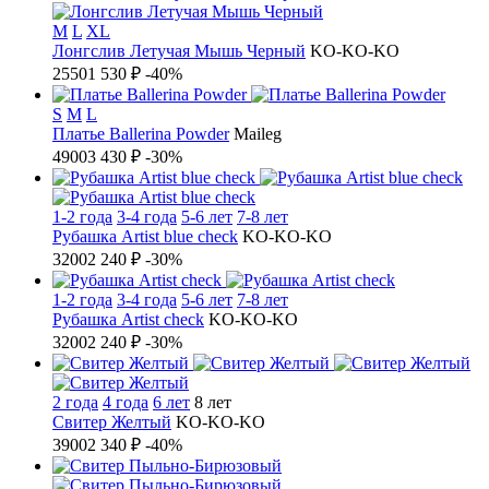
M
L
XL
Лонгслив Летучая Мышь Черный
KO-KO-KO
2550
1 530 ₽
-40%
S
M
L
Платье Ballerina Powder
Maileg
4900
3 430 ₽
-30%
1-2 года
3-4 года
5-6 лет
7-8 лет
Рубашка Artist blue check
KO-KO-KO
3200
2 240 ₽
-30%
1-2 года
3-4 года
5-6 лет
7-8 лет
Рубашка Artist check
KO-KO-KO
3200
2 240 ₽
-30%
2 года
4 года
6 лет
8 лет
Свитер Желтый
KO-KO-KO
3900
2 340 ₽
-40%