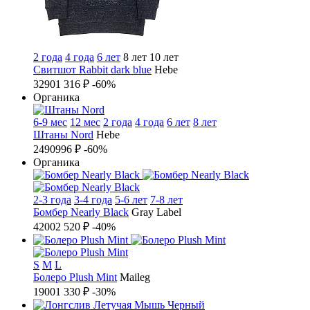
2 года
4 года
6 лет
8 лет
10 лет
Свитшот Rabbit dark blue
Hebe
3290
1 316 ₽
-60%
Органика
6-9 мес
12 мес
2 года
4 года
6 лет
8 лет
Штаны Nord
Hebe
2490
996 ₽
-60%
Органика
2-3 года
3-4 года
5-6 лет
7-8 лет
Бомбер Nearly Black
Gray Label
4200
2 520 ₽
-40%
S
M
L
Болеро Plush Mint
Maileg
1900
1 330 ₽
-30%