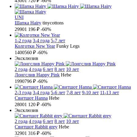
4300
1 720 ₽
-60%
UNI
Шапка Hairy
tinycottons
2990
1 196 ₽
-60%
1-2 года
3-4 года
5-7 лет
Колготки New Year
Funky Legs
1400
560 ₽
-60%
Эксклюзив
2 года
4 года
6 лет
8 лет
10 лет
Лонгслив Happy Pink
Hebe
1990
796 ₽
-60%
2-3 года
3-4 года
5-6 лет
7-8 лет
9-10 лет
11-13 лет
Свитшот Hanna
Hebe
2800
1 120 ₽
-60%
Эксклюзив
2 года
4 года
6 лет
8 лет
10 лет
Свитшот Rabbit grey
Hebe
3290
1 316 ₽
-60%