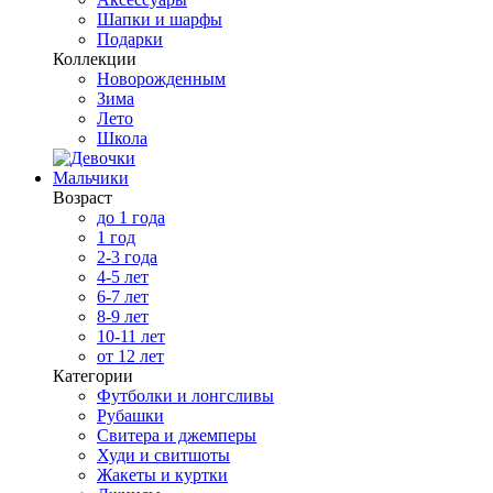
Шапки и шарфы
Подарки
Коллекции
Новорожденным
Зима
Лето
Школа
Мальчики
Возраст
до 1 года
1 год
2-3 года
4-5 лет
6-7 лет
8-9 лет
10-11 лет
от 12 лет
Категории
Футболки и лонгсливы
Рубашки
Свитера и джемперы
Худи и свитшоты
Жакеты и куртки