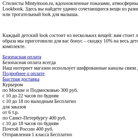
Стилисты Mintymoon.ru, вдохновленные показами, атмосферны
Lookbook. Здесь вы найдете удачно сочетающиеся вещи из раз
или трогательный look для малыша.
Каждый детский look состоит из нескольких вещей: вам стоит 
образа мы приготовили для вас бонус – скидку 10% на весь де
комплекте.
Б
езопасная оплата
Безопасная оплата
всегда
Наш интернет магазин использует шифрованные каналы связи д
Подробнее о оплате
Б
ыстрая доставка
Курьером
по Москве и Подмосковью
300 руб.
с 10 до 22 часов по будням
с 10 до 18 по выходным
Бесплатно
для заказов
от 6 т.р.
по Санкт-Петербургу
400 руб.
с 10 до 18 часов по будням
Почтой России
400 руб.
Отправления 1 класса
Бесплатно