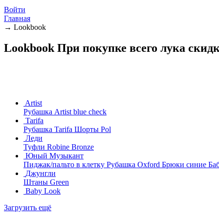
Войти
Главная
→
Lookbook
Lookbook
При покупке всего лука скид
Artist
Рубашка Artist blue check
Tarifa
Рубашка Tarifa
Шорты Pol
Леди
Туфли Robine Bronze
Юный Музыкант
Пиджак/пальто в клетку
Рубашка Oxford
Брюки синие
Ба
Джунгли
Штаны Green
Baby Look
Загрузить ещё