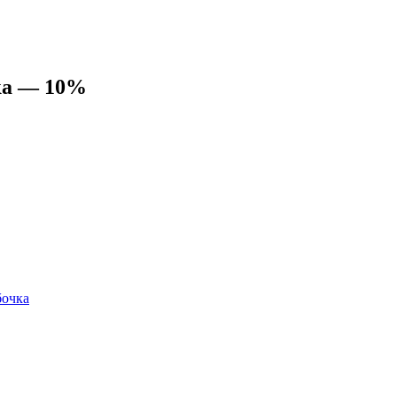
ка — 10%
бочка