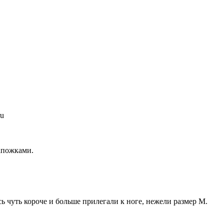
апожками.
сь чуть короче и больше прилегали к ноге, нежели размер M.
.