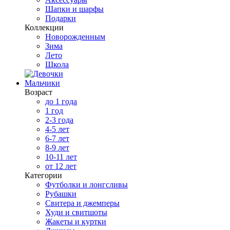
Шапки и шарфы
Подарки
Коллекции
Новорожденным
Зима
Лето
Школа
Мальчики
Возраст
до 1 года
1 год
2-3 года
4-5 лет
6-7 лет
8-9 лет
10-11 лет
от 12 лет
Категории
Футболки и лонгсливы
Рубашки
Свитера и джемперы
Худи и свитшоты
Жакеты и куртки