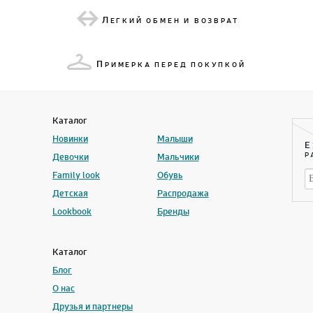
Л
ЕГКИЙ ОБМЕН И ВОЗВРАТ
П
РИМЕРКА ПЕРЕД ПОКУПКОЙ
Каталог
Новинки
Малыши
Е
Девочки
Мальчики
Р
Family look
Обувь
Детская
Распродажа
Lookbook
Бренды
Каталог
Блог
О нас
Друзья и партнеры