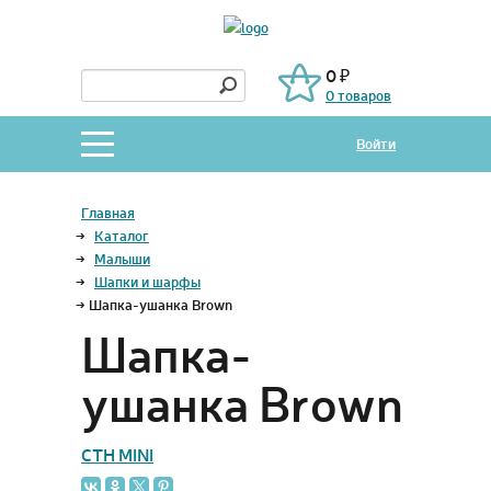
0 ₽
0 товаров
Войти
Главная
→
Каталог
→
Малыши
→
Шапки и шарфы
→
Шапка-ушанка Brown
Шапка-
ушанка Brown
CTH MINI