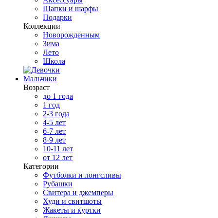
Шапки и шарфы
Подарки
Коллекции
Новорожденным
Зима
Лето
Школа
Мальчики
Возраст
до 1 года
1 год
2-3 года
4-5 лет
6-7 лет
8-9 лет
10-11 лет
от 12 лет
Категории
Футболки и лонгсливы
Рубашки
Свитера и джемперы
Худи и свитшоты
Жакеты и куртки