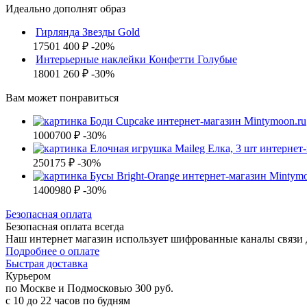
Идеально дополнят образ
Гирлянда Звезды Gold
1750
1 400 ₽
-20%
Интерьерные наклейки Конфетти Голубые
1800
1 260 ₽
-30%
Вам может понравиться
1000
700 ₽
-30%
250
175 ₽
-30%
1400
980 ₽
-30%
Б
езопасная оплата
Безопасная оплата
всегда
Наш интернет магазин использует шифрованные каналы связи д
Подробнее о оплате
Б
ыстрая доставка
Курьером
по Москве и Подмосковью
300 руб.
с 10 до 22 часов по будням