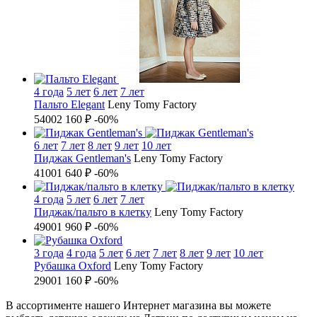
4 года
5 лет
6 лет
7 лет
Пальто Elegant
Leny Tomy Factory
5400
2 160 ₽
-60%
6 лет
7 лет
8 лет
9 лет
10 лет
Пиджак Gentleman's
Leny Tomy Factory
4100
1 640 ₽
-60%
4 года
5 лет
6 лет
7 лет
Пиджак/пальто в клетку
Leny Tomy Factory
4900
1 960 ₽
-60%
3 года
4 года
5 лет
6 лет
7 лет
8 лет
9 лет
10 лет
Рубашка Oxford
Leny Tomy Factory
2900
1 160 ₽
-60%
В ассортименте нашего Интернет магазина вы можете