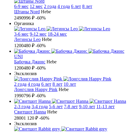
6-9 мес
12 мес
2 года
4 года
6 лет
8 лет
Штаны Nord
Hebe
2490
996 ₽
-60%
Органика
3-6 мес
9-12 мес
18-24 мес
Легинсы Leo
Hebe
1200
480 ₽
-60%
UNI
Бабочка Джинс
Hebe
1200
480 ₽
-60%
Эксклюзив
2 года
4 года
6 лет
8 лет
10 лет
Лонгслив Happy Pink
Hebe
1990
796 ₽
-60%
2-3 года
3-4 года
5-6 лет
7-8 лет
9-10 лет
11-13 лет
Свитшот Hanna
Hebe
2800
1 120 ₽
-60%
Эксклюзив