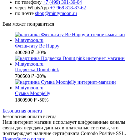
по телефону
+7 (499) 391-39-04
через WhatsApp
+7 968 818-87-62
по почте
shop@mintymoon.ru
Вам может понравиться
Флэш-тату Be Happy
400
280 ₽
-30%
Подвеска Donut pink
700
560 ₽
-20%
Сумка Moonjelly
1800
900 ₽
-50%
Б
езопасная оплата
Безопасная оплата
всегда
Наш интернет магазин использует шифрованные каналы
связи для передачи данных в платежные системы, что
подтверждает наличие сертификата Comodo Positive SSL.
Подробнее о оплате