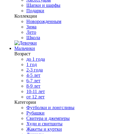
Шапки и шарфы
Подарки
Коллекции
Новорожденным
Зима
Лето
Школа
Мальчики
Возраст
до 1 года
1 год
2-3 года
4-5 лет
6-7 лет
8-9 лет
10-11 лет
от 12 лет
Категории
Футболки и лонгсливы
Рубашки
Свитера и джемперы
Худи и свитшоты
Жакеты и куртки