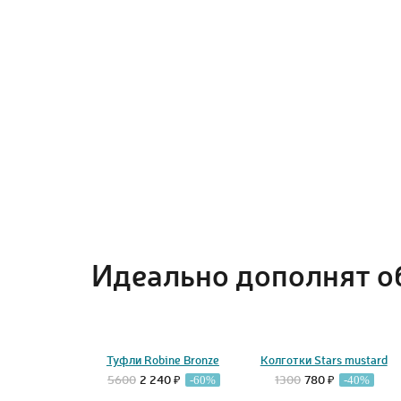
Идеально дополнят о
Туфли Robine Bronze
Колготки Stars mustard
5600
2 240 ₽
1300
780 ₽
-60%
-40%