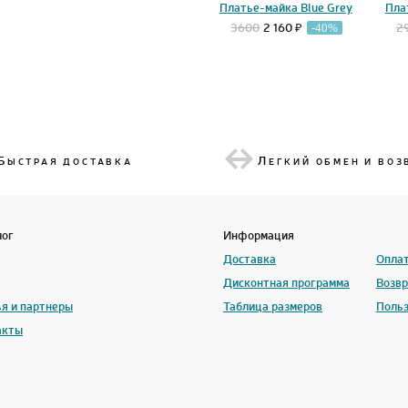
Платье-майка Blue Grey
Пла
3600
2 160 ₽
2
-40%
Б
Л
ЫСТРАЯ ДОСТАВКА
ЕГКИЙ ОБМЕН И ВОЗ
лог
Информация
Доставка
Опла
Дисконтная программа
Возвр
я и партнеры
Таблица размеров
Польз
акты