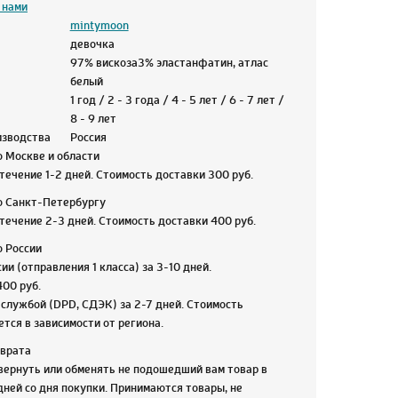
 нами
mintymoon
девочка
97% вискоза3% эластанфатин, атлас
белый
1 год / 2 - 3 года / 4 - 5 лет / 6 - 7 лет /
8 - 9 лет
изводства
Россия
о Москве и области
течение 1-2 дней. Стоимость доставки 300 руб.
о Санкт-Петербургу
течение 2-3 дней. Стоимость доставки 400 руб.
о России
ии (отправления 1 класса) за 3-10 дней.
400 руб.
службой (DPD, СДЭК) за 2-7 дней. Стоимость
тся в зависимости от региона.
зврата
вернуть или обменять не подошедший вам товар в
дней со дня покупки. Принимаются товары, не