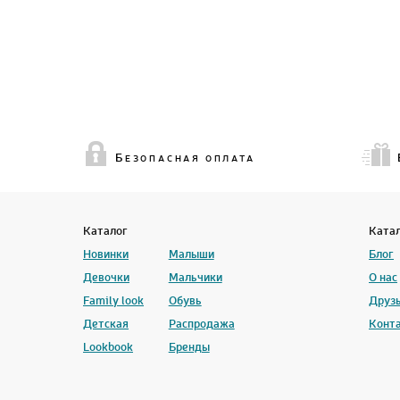
Б
ЕЗОПАСНАЯ ОПЛАТА
Каталог
Ката
Новинки
Малыши
Блог
Девочки
Мальчики
О нас
Family look
Обувь
Друзь
Детская
Распродажа
Конт
Lookbook
Бренды