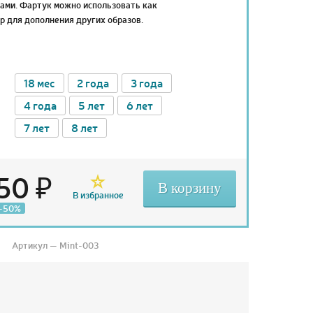
ами. Фартук можно использовать как
р для дополнения других образов.
18 мес
2 года
3 года
4 года
5 лет
6 лет
7 лет
8 лет
50 ₽
В корзину
В избранное
-50%
Артикул — Mint-003