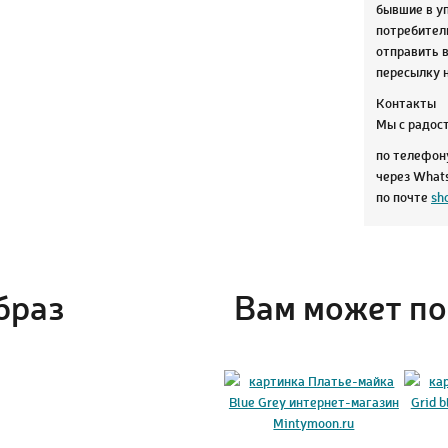
бывшие в уп
потребитель
отправить в
пересылку 
Контакты
Мы с радос
по телефо
через Wha
по почте
sh
браз
Вам может по