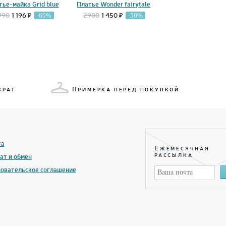
тье-майка Grid blue
Платье Wonder fairytale
990
1 196 ₽
2900
1 450 ₽
-60%
-50%
П
ВРАТ
РИМЕРКА ПЕРЕД ПОКУПКОЙ
та
Е
ЖЕМЕСЯЧНАЯ
ат и обмен
РАССЫЛКА
овательское соглашение