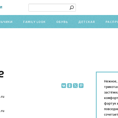
ми
ЛЬЧИКИ
FAMILY LOOK
ОБУВЬ
ДЕТСКАЯ
РАСПР
e
Нежное, 
трикотаж
застёжка
комфорт
фартук 
повседне
сочетает