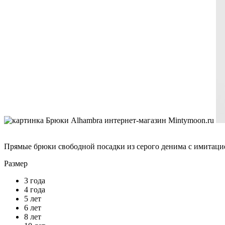
Прямые брюки свободной посадки из серого денима с имитацие
Размер
3 года
4 года
5 лет
6 лет
8 лет