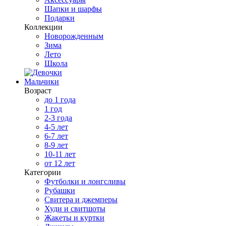
Шапки и шарфы
Подарки
Коллекции
Новорожденным
Зима
Лето
Школа
Мальчики
Возраст
до 1 года
1 год
2-3 года
4-5 лет
6-7 лет
8-9 лет
10-11 лет
от 12 лет
Категории
Футболки и лонгсливы
Рубашки
Свитера и джемперы
Худи и свитшоты
Жакеты и куртки