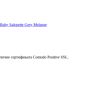
aby Salopette Grey Melange
личие сертификата Comodo Positive SSL.