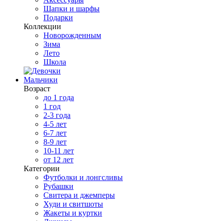
Шапки и шарфы
Подарки
Коллекции
Новорожденным
Зима
Лето
Школа
Мальчики
Возраст
до 1 года
1 год
2-3 года
4-5 лет
6-7 лет
8-9 лет
10-11 лет
от 12 лет
Категории
Футболки и лонгсливы
Рубашки
Свитера и джемперы
Худи и свитшоты
Жакеты и куртки