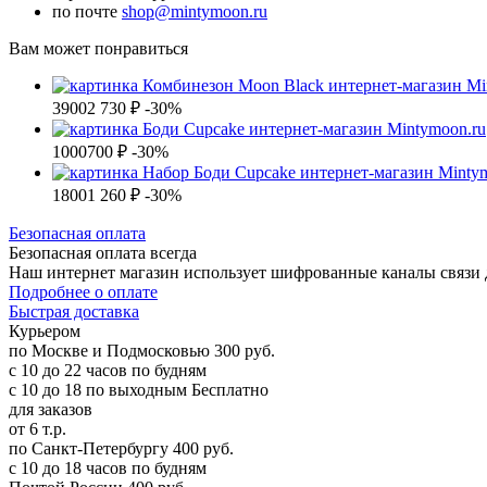
по почте
shop@mintymoon.ru
Вам может понравиться
3900
2 730 ₽
-30%
1000
700 ₽
-30%
1800
1 260 ₽
-30%
Б
езопасная оплата
Безопасная оплата
всегда
Наш интернет магазин использует шифрованные каналы связи д
Подробнее о оплате
Б
ыстрая доставка
Курьером
по Москве и Подмосковью
300 руб.
с 10 до 22 часов по будням
с 10 до 18 по выходным
Бесплатно
для заказов
от 6 т.р.
по Санкт-Петербургу
400 руб.
с 10 до 18 часов по будням