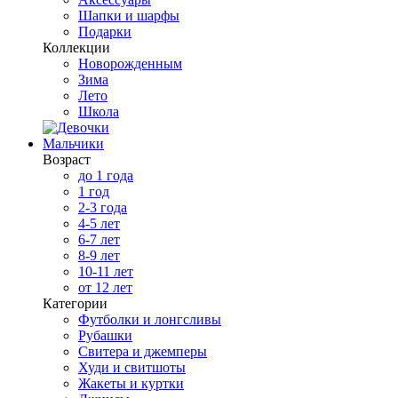
Шапки и шарфы
Подарки
Коллекции
Новорожденным
Зима
Лето
Школа
Мальчики
Возраст
до 1 года
1 год
2-3 года
4-5 лет
6-7 лет
8-9 лет
10-11 лет
от 12 лет
Категории
Футболки и лонгсливы
Рубашки
Свитера и джемперы
Худи и свитшоты
Жакеты и куртки