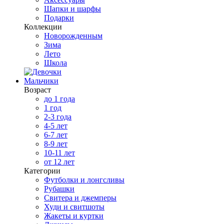
Шапки и шарфы
Подарки
Коллекции
Новорожденным
Зима
Лето
Школа
Мальчики
Возраст
до 1 года
1 год
2-3 года
4-5 лет
6-7 лет
8-9 лет
10-11 лет
от 12 лет
Категории
Футболки и лонгсливы
Рубашки
Свитера и джемперы
Худи и свитшоты
Жакеты и куртки