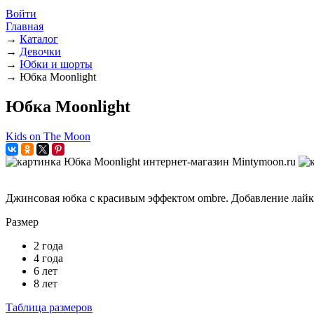
Войти
Главная
→
Каталог
→
Девочки
→
Юбки и шорты
→
Юбка Moonlight
Юбка Moonlight
Kids on The Moon
Джинсовая юбка с красивым эффектом ombre. Добавление лайк
Размер
2 года
4 года
6 лет
8 лет
Таблица размеров