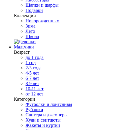
Шапки и шарфы
Подарки
Коллекции
Новорожденным
Зима
Лето
Школа
Мальчики
Возраст
до 1 года
1 год
2-3 года
4-5 лет
6-7 лет
8-9 лет
10-11 лет
от 12 лет
Категории
Футболки и лонгсливы
Рубашки
Свитера и джемперы
Худи и свитшоты
Жакеты и куртки