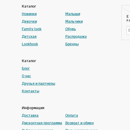
Каталог
Новинки
Малыши
Е
Девочки
Мальчики
Р
Family look
Обувь
Детская
Распродажа
Lookbook
Бренды
Каталог
Блог
О нас
Друзья и партнеры
Контакты
Информация
Доставка
Оплата
Дисконтная программа
Возврат и обмен