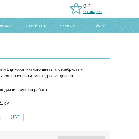
0 ₽
0 товаров
Войти
ДАЖА
LOOKBOOK
БРЕНДЫ
ый Единорог мятного цвета, с серебристым
Выполнен из папье-маше, рог из дерева.
й дизайн, ручная работа.
21 см
UNI
р