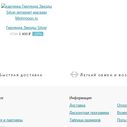
Гирлянда Звезды Silver
1750
1 400 ₽
-20%
Б
Л
ЫСТРАЯ ДОСТАВКА
ЕГКИЙ ОБМЕН И ВО
ог
Информация
Доставка
Опла
Дисконтная программа
Возвр
я и партнеры
Таблица размеров
Польз