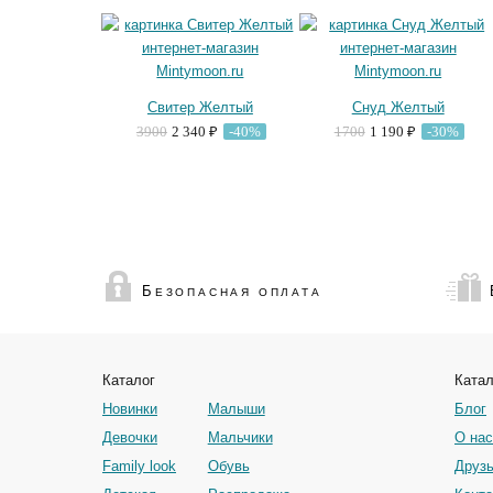
Свитер Желтый
Снуд Желтый
3900
2 340 ₽
-40%
1700
1 190 ₽
-30%
Б
ЕЗОПАСНАЯ ОПЛАТА
Каталог
Катал
Новинки
Малыши
Блог
Девочки
Мальчики
О нас
Family look
Обувь
Друзь