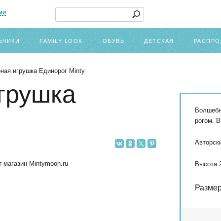
ми
ЬЧИКИ
FAMILY LOOK
ОБУВЬ
ДЕТСКАЯ
РАСПРО
ная игрушка Единорог Minty
грушка
Волшебн
рогом. 
Авторски
Высота 
Разме