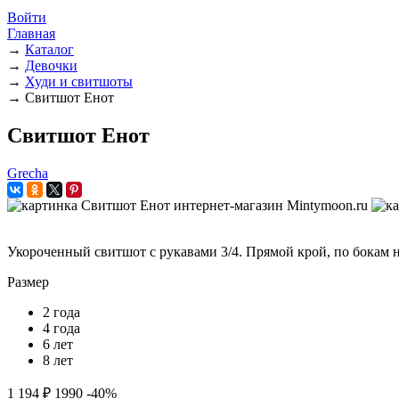
Войти
Главная
→
Каталог
→
Девочки
→
Худи и свитшоты
→
Свитшот Енот
Свитшот Енот
Grecha
Укороченный свитшот с рукавами 3/4. Прямой крой, по бокам н
Размер
2 года
4 года
6 лет
8 лет
1 194 ₽
1990
-40%