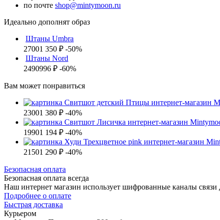
по почте
shop@mintymoon.ru
Идеально дополнят образ
Штаны Umbra
2700
1 350 ₽
-50%
Штаны Nord
2490
996 ₽
-60%
Вам может понравиться
2300
1 380 ₽
-40%
1990
1 194 ₽
-40%
2150
1 290 ₽
-40%
Б
езопасная оплата
Безопасная оплата
всегда
Наш интернет магазин использует шифрованные каналы связи д
Подробнее о оплате
Б
ыстрая доставка
Курьером