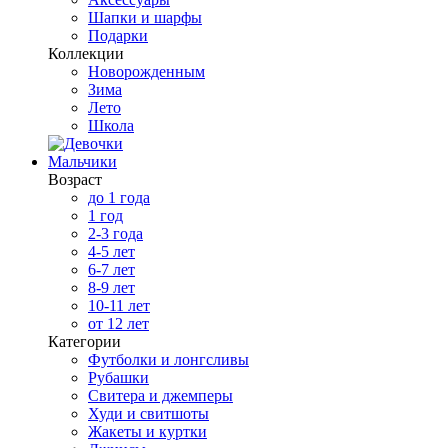
Шапки и шарфы
Подарки
Коллекции
Новорожденным
Зима
Лето
Школа
Мальчики
Возраст
до 1 года
1 год
2-3 года
4-5 лет
6-7 лет
8-9 лет
10-11 лет
от 12 лет
Категории
Футболки и лонгсливы
Рубашки
Свитера и джемперы
Худи и свитшоты
Жакеты и куртки