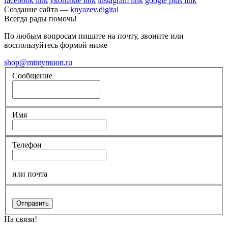
facebook link
vkontakte link
instagram link
google plus link
Создание сайта —
knyazev.digital
Всегда рады помочь!
По любым вопросам пишите на почту, звоните или
воспользуйтесь формой ниже
shop@mintymoon.ru
Сообщение
Имя
Телефон
или почта
Отправить
На связи!